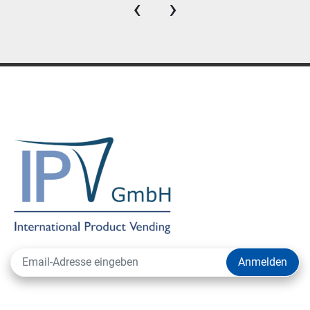
‹
›
Anmelden