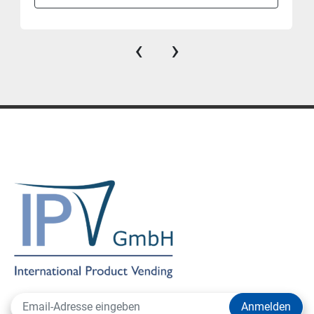
‹
›
Anmelden