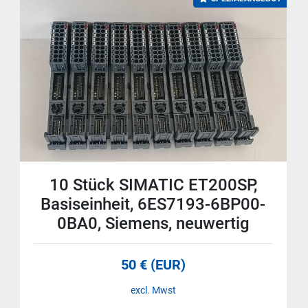
10 Stück SIMATIC ET200SP,
Basiseinheit, 6ES7193-6BP00-
0BA0, Siemens, neuwertig
50 € (EUR)
excl. Mwst