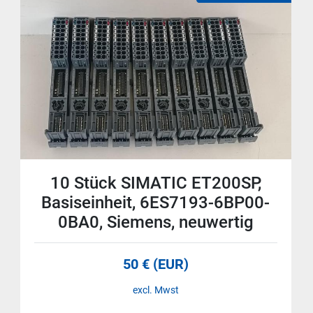
10 Stück SIMATIC ET200SP,
Basiseinheit, 6ES7193-6BP00-
0BA0, Siemens, neuwertig
50 € (EUR)
excl. Mwst