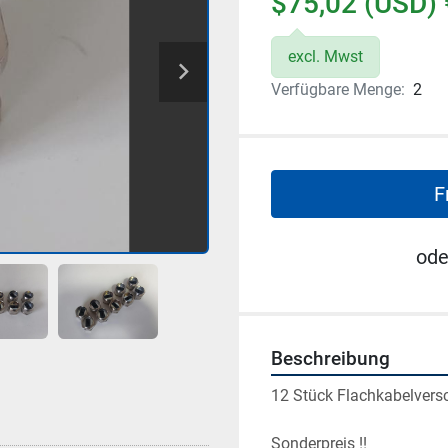
$75,02 (USD) 
excl. Mwst
Verfügbare Menge:
2
F
ode
Beschreibung
12 Stück Flachkabelversc
Sonderpreis !!