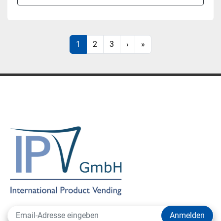
1
2
3
›
»
Anmelden