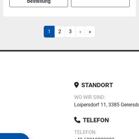
Bestellung
1
2
3
›
»
STANDORT
WO WIR SIND:
Loipersdorf 11, 3385 Gerersdo
TELEFON
TELEFON: