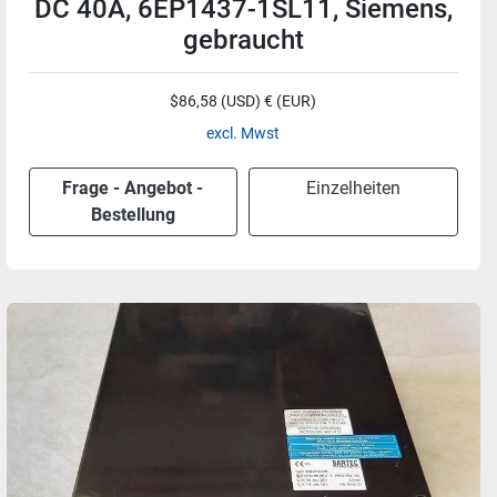
DC 40A, 6EP1437-1SL11, Siemens,
gebraucht
$86,58 (USD) € (EUR)
excl. Mwst
Frage - Angebot -
Einzelheiten
Bestellung