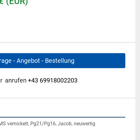
€ (EUR)
rage - Angebot - Bestellung
r
anrufen
+43 69918002203
MS vernickelt, Pg21/Pg16, Jacob, neuwertig