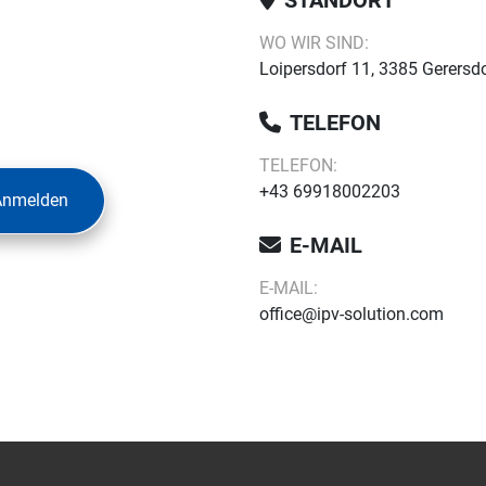
STANDORT
WO WIR SIND:
Loipersdorf 11, 3385 Gerersdo
TELEFON
TELEFON:
+43 69918002203
Anmelden
E-MAIL
E-MAIL:
office@ipv-solution.com