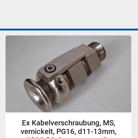
4 Stück Reduktion, MS vernickelt,
mit O Ring, M40/Pg29, Agro