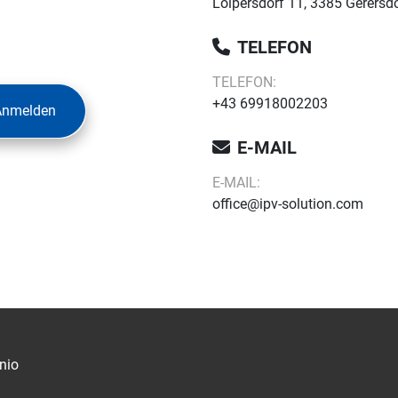
Loipersdorf 11, 3385 Gerersdo
TELEFON
TELEFON:
+43 69918002203
Anmelden
E-MAIL
E-MAIL:
office@ipv-solution.com
nio