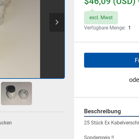
$46,09 (USD) 
excl. Mwst
Verfügbare Menge:
1
F
ode
Beschreibung
25 Stück Ex Kabelversch
ucken
Sonderpreis !!