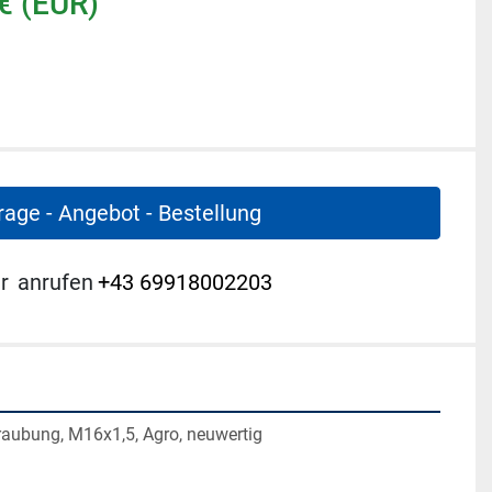
€ (EUR)
rage - Angebot - Bestellung
r
anrufen
+43 69918002203
raubung, M16x1,5, Agro, neuwertig