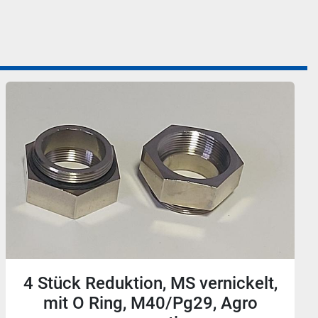
Ex Kabelverschraubung, MS,
vernickelt, PG13, d11-13mm,