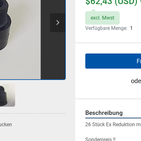
$62,43 (USD) 
excl. Mwst
Verfügbare Menge:
1
F
ode
Beschreibung
26 Stück Ex Reduktion mi
ucken
Sonderpreis !!