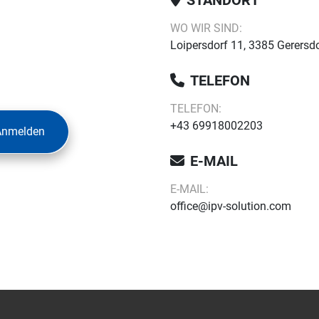
STANDORT
WO WIR SIND:
Loipersdorf 11, 3385 Gerersdo
TELEFON
TELEFON:
+43 69918002203
Anmelden
E-MAIL
E-MAIL:
office@ipv-solution.com