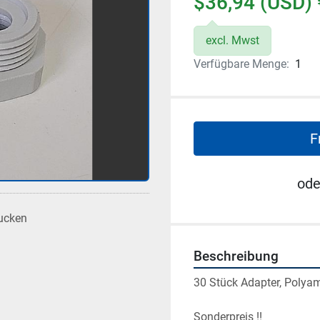
$36,94 (USD) 
excl. Mwst
Verfügbare Menge:
1
F
ode
ucken
Beschreibung
30 Stück Adapter, Polya
Sonderpreis !!