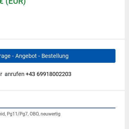
€ (EUR)
rage - Angebot - Bestellung
r
anrufen
+43 69918002203
mid, Pg11/Pg7, OBO, neuwertig