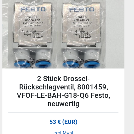
Magnetventil, 173004, MEBH-5/2-
1/8-B, Festo, neuwertig
83 € (EUR)
excl. Mwst