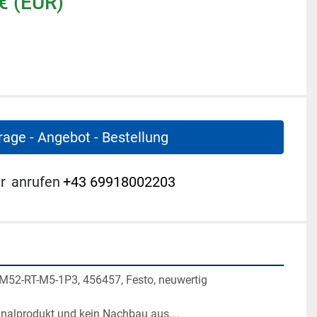
€ (EUR)
rage - Angebot - Bestellung
r
anrufen
+43 69918002203
M52-RT-M5-1P3, 456457, Festo, neuwertig
ginalprodukt und kein Nachbau aus….