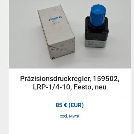
Magnetventil, VUVG-L10-P53E-T-
M5-1P3, 566460, Festo,
neuwertig
65 € (EUR)
excl. Mwst