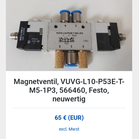
2 Stück Drossel-
Rückschlagventil, 8001459,
VFOF-LE-BAH-G18-Q6 Festo,
neuwertig
53 € (EUR)
excl. Mwst