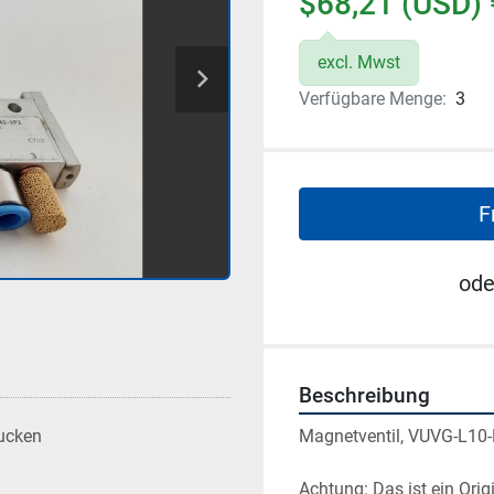
$68,21 (USD) 
excl. Mwst
Verfügbare Menge:
3
F
ode
Beschreibung
Magnetventil, VUVG-L10-
ucken
Achtung: Das ist ein Ori