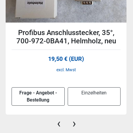
5 Stück Steckverbinder, FFA.2E,
u
Lemo, neu
92 € (EUR)
excl. Mwst
Frage - Angebot -
Einzelheiten
Bestellung
‹
›