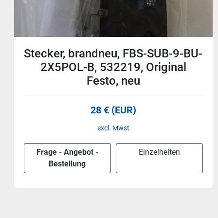
BU-
Profibus Anschlusstecker, 35°,
700-972-0BA41, Helmholz, ne
19,50 € (EUR)
excl. Mwst
Frage - Angebot -
Einzelheiten
Bestellung