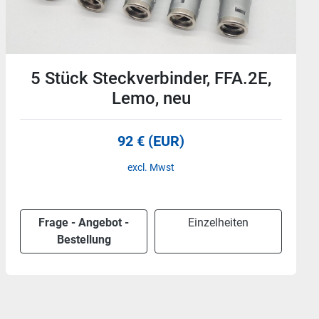
11 Stück Industrie Steckverbinder
+ Teile, 24p, Weidmüller neu und
gebraucht
110 € (EUR)
excl. Mwst
Frage - Angebot -
Einzelheiten
Bestellung