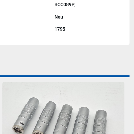
BCC089P,
Neu
1795