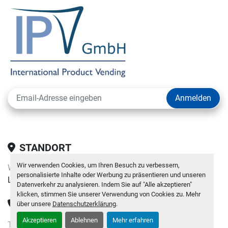
Anmelden
STANDORT
Wir verwenden Cookies, um Ihren Besuch zu verbessern,
WO WIR SIND:
personalisierte Inhalte oder Werbung zu präsentieren und unseren
Loipersdorf 11, 3385 Gerersdorf, Österreich
Datenverkehr zu analysieren. Indem Sie auf "Alle akzeptieren"
klicken, stimmen Sie unserer Verwendung von Cookies zu. Mehr
TELEFON
über unsere
Datenschutzerklärung
.
Akzeptieren
Ablehnen
Mehr erfahren
TELEFON: