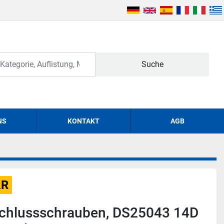
Suche
NS
KONTAKT
AGB
AR
schlussschrauben, DS25043 14D