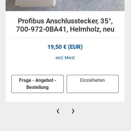
5 Stück Steckverbinder, FFA.2E,
Lemo, neu
92 € (EUR)
excl. Mwst
Frage - Angebot -
Einzelheiten
Bestellung
‹
›