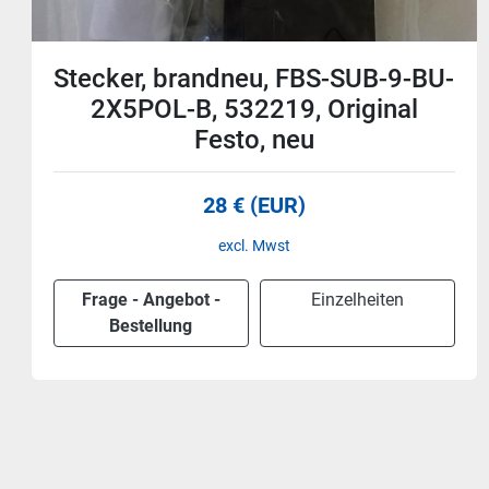
Profibus Anschlusstecker, 35°,
700-972-0BA41, Helmholz, neu
19,50 € (EUR)
excl. Mwst
Frage - Angebot -
Einzelheiten
Bestellung