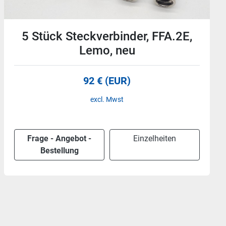
11 Stück Industrie Steckverbinder
+ Teile, 24p, Weidmüller neu und
gebraucht
110 € (EUR)
excl. Mwst
Frage - Angebot -
Einzelheiten
Bestellung