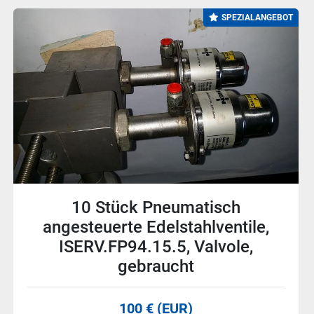
SPEZIALANGEBOT
5 Stück Rückflußverhinderer
Rückschlagventil, 1", DN25, PN16,
1262303, Herz, neu
45 € (EUR)