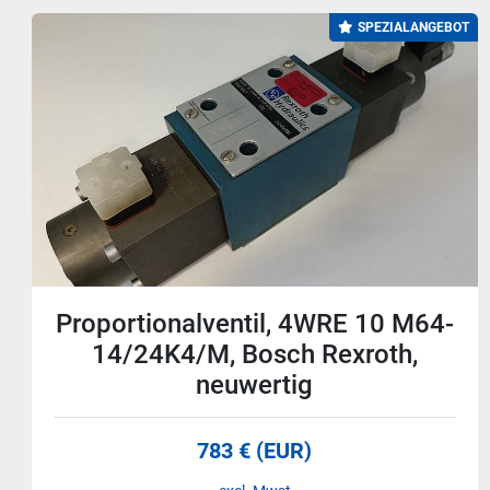
SPEZIALANGEBOT
10 Stück Pneumatisch
angesteuerte Edelstahlventile,
ISERV.FP94.15.5, Valvole,
gebraucht
100 € (EUR)