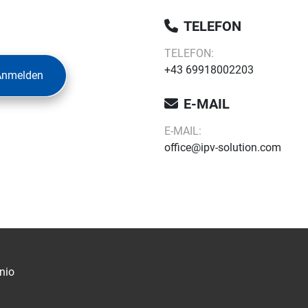
TELEFON
TELEFON:
+43 69918002203
Anmelden
E-MAIL
E-MAIL:
office@ipv-solution.com
nio