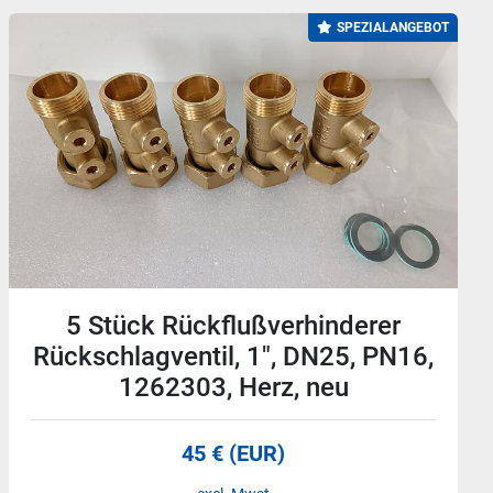
Präzisionsdruckregler, 159502,
LRP-1/4-10, Festo, neu
85 € (EUR)
excl. Mwst