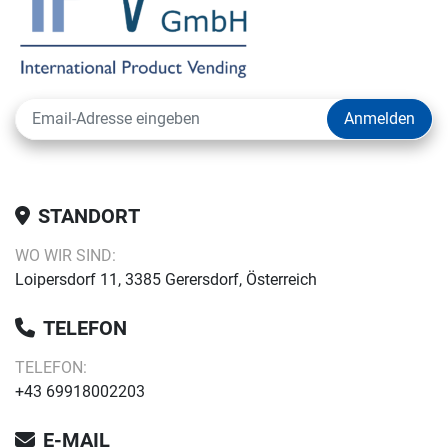
Synchronmotor, Simotics S,
1FK7085-4CF71-1CH1,
Siemens neu
1.890 € (EUR)
excl. Mwst
Frage - Angebot - Bestellung
Einzelheiten