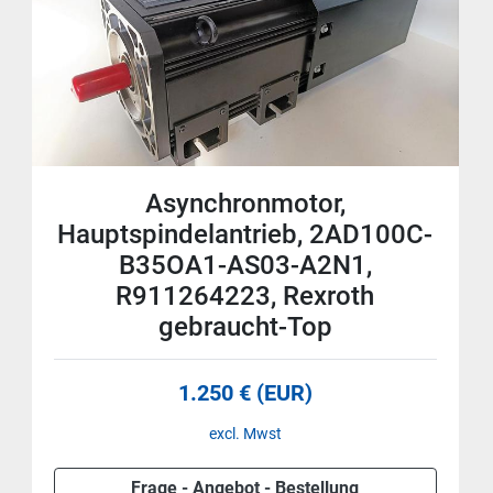
Asynchronmotor,
Hauptspindelantrieb, 2AD100C-
B35OA1-AS03-A2N1,
R911264223, Rexroth
gebraucht-Top
1.250 € (EUR)
excl. Mwst
Frage - Angebot - Bestellung