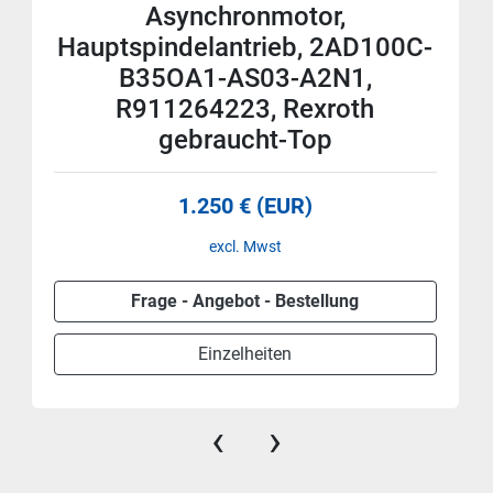
Asynchronmotor,
Hauptspindelantrieb, 2AD100C-
B35OA1-AS03-A2N1,
R911264223, Rexroth
gebraucht-Top
1.250 € (EUR)
excl. Mwst
Frage - Angebot - Bestellung
Einzelheiten
‹
›