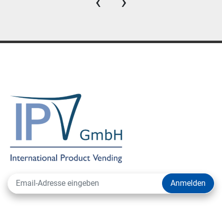
‹
›
Anmelden