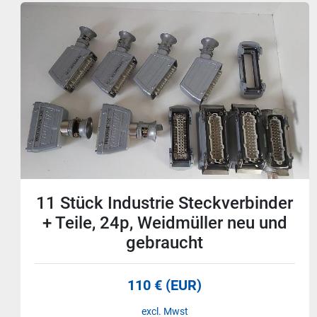
10 Stück
Leiterplattensteckverbinder,
16pol, BLZF 5.08/16/180 SN OR
BX, Weidmüller, neu
58 € (EUR)