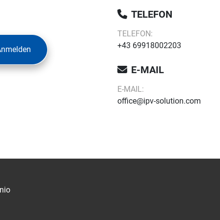
TELEFON
TELEFON:
+43 69918002203
Anmelden
E-MAIL
E-MAIL:
office@ipv-solution.com
nio