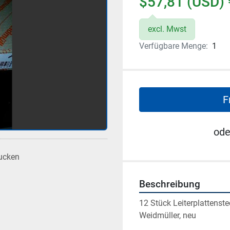
$57,81 (USD) 
excl. Mwst
Verfügbare Menge:
1
F
ode
ucken
Beschreibung
12 Stück Leiterplattenst
Weidmüller, neu