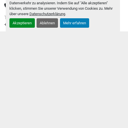
Datenverkehr zu analysieren. Indem Sie auf "Alle akzeptieren"
TELEFON
klicken, stimmen Sie unserer Verwendung von Cookies zu. Mehr
über unsere
Datenschutzerklärung
.
TELEFON:
Akzeptieren
Ablehnen
Mehr erfahren
+43 69918002203
E-MAIL
E-MAIL:
office@ipv-solution.com
DURCHSUCHEN
MASCHINEN UND PRODUKTE
KATEGORIEN
ÜBER UNS
KONTAKT