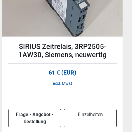
Sicherheitsrelais, PNOZ s10 C,
751110, C 24 VDC, Pilz, neuwertig
199 € (EUR)
excl. Mwst
Frage - Angebot -
Einzelheiten
Bestellung