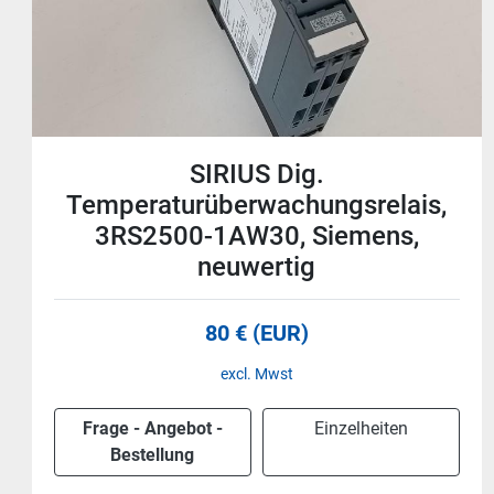
4 Stück SIRIUS Koppelrelais,
3RQ2000-1AW00, Siemens,
neuwertig
98 € (EUR)
excl. Mwst
Frage - Angebot -
Einzelheiten
Bestellung