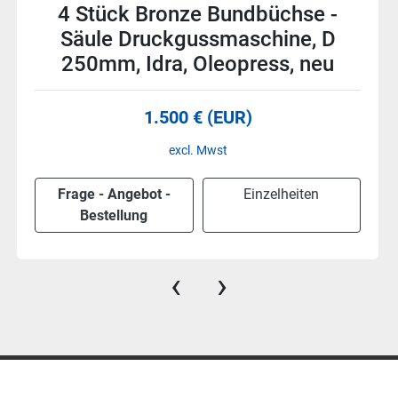
Holm Dehnmutter für
Druckgussmaschine OL1500,
TR250x12, Oleopress, neu -50%
Preis auf Anfrage
Frage - Angebot -
Einzelheiten
Bestellung
‹
›