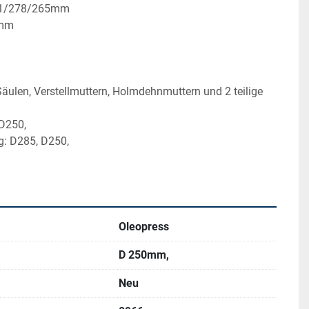
71/278/265mm
0mm
äulen, Verstellmuttern, Holmdehnmuttern und 2 teilige 
D250,
g: D285, D250, 
Oleopress
D 250mm,
Neu