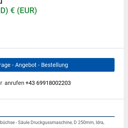
u
D) € (EUR)
rage - Angebot - Bestellung
r
anrufen
+43 69918002203
büchse - Säule Druckgussmaschine, D 250mm, Idra, 