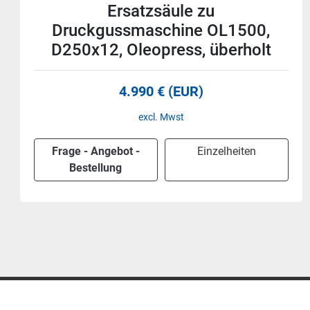
4 Stück Bronze Bundbüchse -
Säule Druckgussmaschine, D
250mm, Idra, Oleopress, neu
1.500 € (EUR)
excl. Mwst
Frage - Angebot -
Einzelheiten
Bestellung