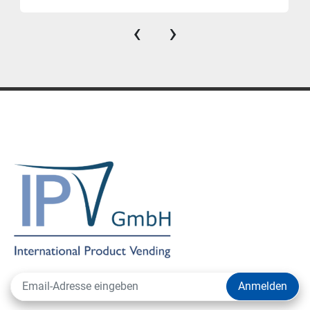
‹
›
Anmelden