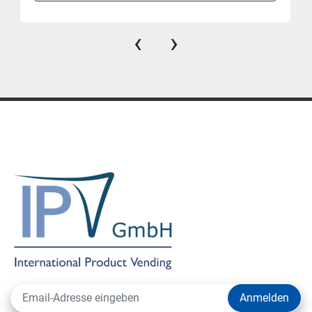
‹
›
Anmelden