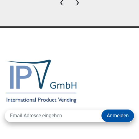
‹
›
Anmelden