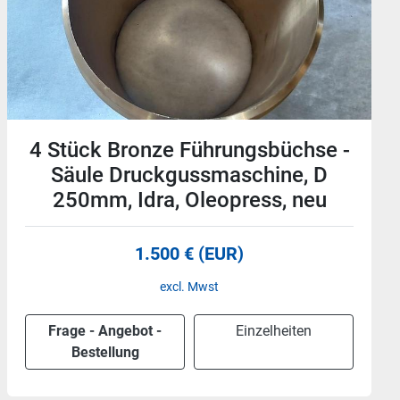
Holm Dehnmutter für
Druckgussmaschine OL1500,
TR250x12, Oleopress, neu -50%
Preis auf Anfrage
Frage - Angebot -
Einzelheiten
Bestellung