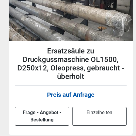
4 Stück Bronze Bundbüchse -
Säule Druckgussmaschine, D
250mm, Idra, Oleopress, neu
1.500 € (EUR)
excl. Mwst
Frage - Angebot -
Einzelheiten
Bestellung