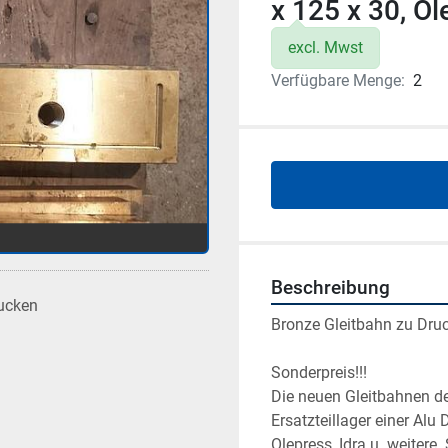
x 125 x 30, Ol
excl. Mwst
Verfügbare Menge:
2
Beschreibung
ucken
Bronze Gleitbahn zu Dru
Sonderpreis!!!
Die neuen Gleitbahnen de
Ersatzteillager einer Al
Olepress, Idra u. weitere