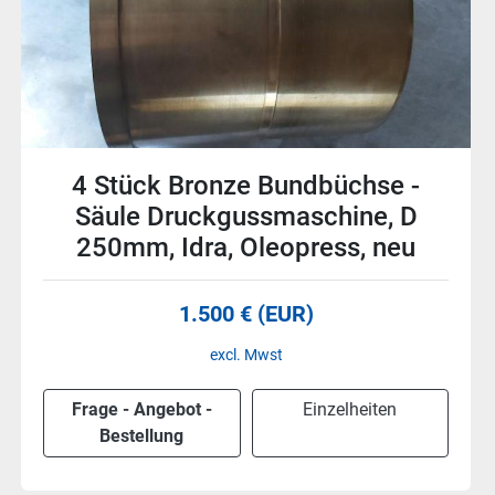
4 Stück Bronze Führungsbüchse -
Säule Druckgussmaschine, D
250mm, Idra, Oleopress, neu
1.500 € (EUR)
excl. Mwst
Frage - Angebot -
Einzelheiten
Bestellung