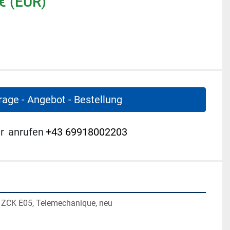
€ (EUR)
rage - Angebot - Bestellung
r
anrufen
+43 69918002203
, ZCK E05, Telemechanique, neu