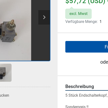
$57,72 (USD) 
excl. Mwst
Verfügbare Menge:
1
F
ode
Beschreibung
5 Stück Endschalterkopf
ucken
Sonderpreis !!