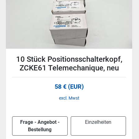
5 Stück Betätiger für
Positionsschalter, XCS Z03,
Telemechanique, neu
49 € (EUR)
excl. Mwst
Frage - Angebot -
Einzelheiten
Bestellung