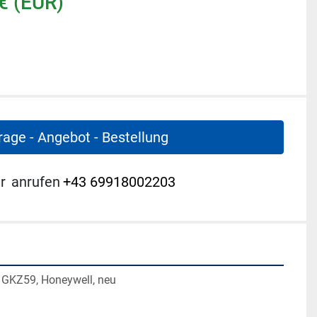
€ (EUR)
rage - Angebot - Bestellung
r
anrufen
+43 69918002203
, GKZ59, Honeywell, neu