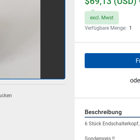
$69,13 (USD) 
excl. Mwst
Verfügbare Menge:
1
F
ode
ucken
Beschreibung
6 Stück Endschalterkopf
Sonderpreis !!