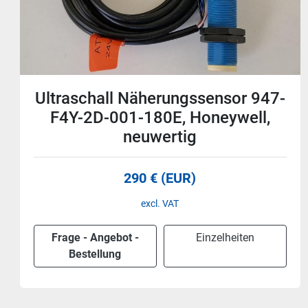
Ultraschall Näherungssensor 947-
F4Y-2D-1C0-180E, Honeywell,
neuwertig
290 € (EUR)
exkl. Mwst
Frage - Angebot -
Einzelheiten
Bestellung