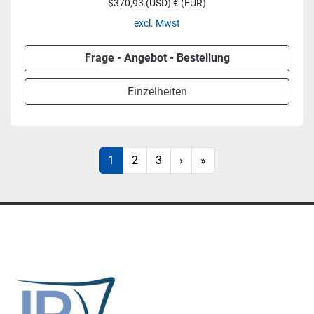
$370,93 (USD) € (EUR)
excl. Mwst
Frage - Angebot - Bestellung
Einzelheiten
1
2
3
›
»