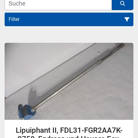
Filter
Alle Kategorien
Sortieren nach
Lipuiphant II, FDL31-FGR2AA7K-